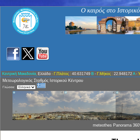
Ο καιρός στο Ιστορικ
Κεντρική Μακεδονία,
Ελλάδα
- Γ.Πλάτος :
40.631749
Β
-
Γ.Μήκος :
22.948172
Α
- 
Μετεωρολογικός Σταθμός Ιστορικού Κέντρου
Γλώσσα:
meteothes Panorama 360°