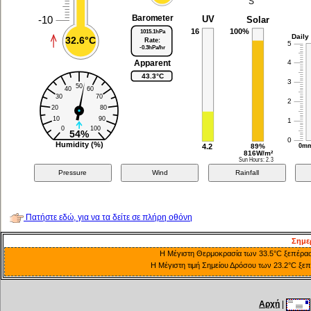
Πατήστε εδώ, για να τα δείτε σε πλήρη οθόνη
Σημε
Η Μέγιστη Θερμοκρασία των 33.5°C ξεπέρασε
Η Μέγιστη τιμή Σημείου Δρόσου των 23.2°C ξεπ
Αρχή
|